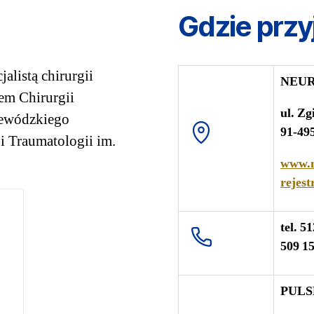
Gdzie przy
jalistą chirurgii
NEU
em Chirurgii
ul. Zg
jewódzkiego
91-49
i Traumatologii im.
www.n
rejes
tel. 5
509 15
PUL