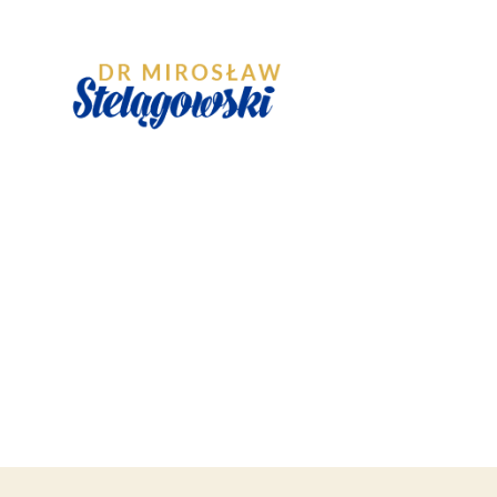
Chirurg
naczyniowy
Łódź
–
dr
Mirosław
Stelągowski