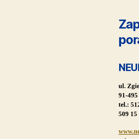
Zap
por
NEU
ul. Zgi
91-495
tel.: 5
509 15
www.ne