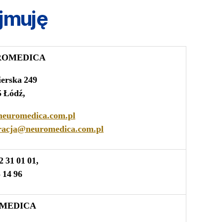
jmuję
ROMEDICA
ierska 249
5 Łódź,
euromedica.com.pl
tracja@neuromedica.com.pl
12 31 01 01,
 14 96
SMEDICA